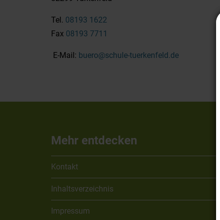
Tel.
08193 1622
Fax
08193 7711
E-Mail:
buero@schule-tuerkenfeld.de
Mehr entdecken
Kontakt
Inhaltsverzeichnis
Impressum