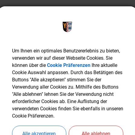
Um Ihnen ein optimales Benutzererlebnis zu bieten,
Um Ihnen ein optimales Benutzererlebnis zu bieten,
verwenden wir auf dieser Webseite Cookies. Sie
verwenden wir auf dieser Webseite Cookies. Sie
können über die
können über die
Cookie Präferenzen
Cookie Präferenzen
Ihre aktuelle
Ihre aktuelle
Cookie Auswahl anpassen. Durch das Betätigen des
Cookie Auswahl anpassen. Durch das Betätigen des
Buttons "Alle akzeptieren" stimmen Sie der
Buttons "Alle akzeptieren" stimmen Sie der
Teilnehmer
Verwendung aller Cookies zu. Mithilfe des Buttons
Verwendung aller Cookies zu. Mithilfe des Buttons
"Alle ablehnen" lehnen Sie der Verwendung nicht
"Alle ablehnen" lehnen Sie der Verwendung nicht
am EU-
erforderlicher Cookies ab. Eine Auflistung der
erforderlicher Cookies ab. Eine Auflistung der
Schulprogram
verwendeten Cookies finden Sie ebenfalls in unseren
verwendeten Cookies finden Sie ebenfalls in unseren
Cookie Präferenzen.
Cookie Präferenzen.
m –
Z
Frisches Obst
8
Alle akzeptieren
Alle akzeptieren
Alle ablehnen
Alle ablehnen