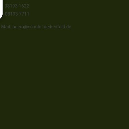
el.
08193 1622
ax
08193 7711
-Mail:
buero@schule-tuerkenfeld.de