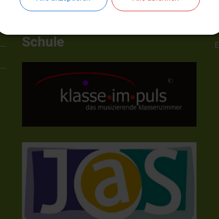
und Gemüse
T
für unsere
F
Schule
E